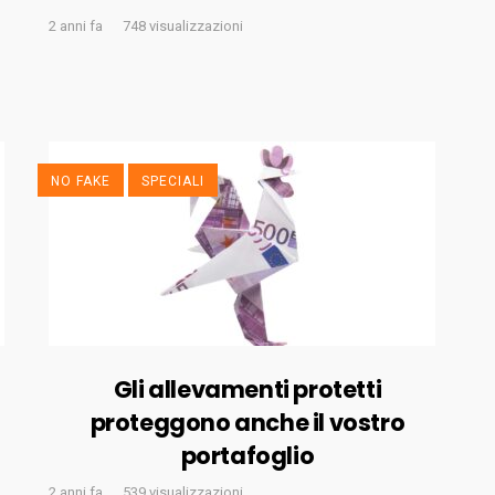
2 anni fa
748 visualizzazioni
NO FAKE
SPECIALI
Gli allevamenti protetti
proteggono anche il vostro
portafoglio
2 anni fa
539 visualizzazioni