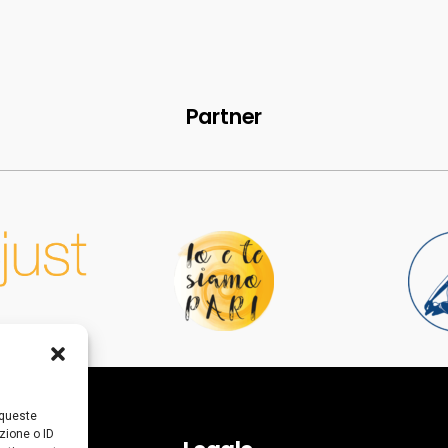
Partner
 queste
zione o ID