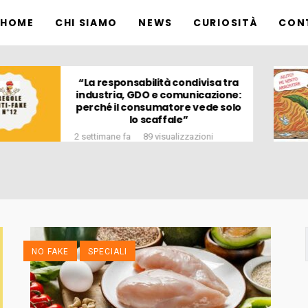
HOME
CHI SIAMO
NEWS
CURIOSITÀ
CON
L’estate in un allevamento: la
protezione intensiva
3 settimane fa
95 visualizzazioni
NO FAKE
SPECIALI