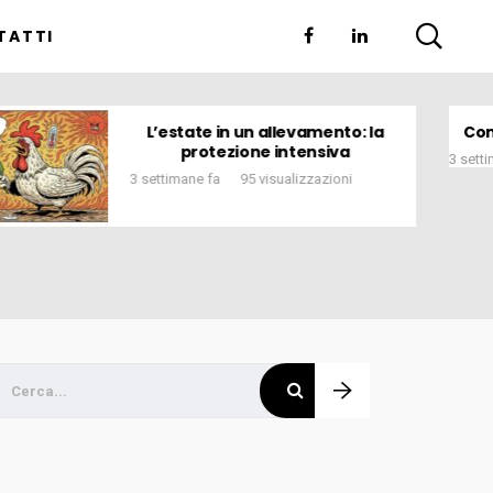
TATTI
Come riconoscere una fake
news ‘di pancia’ sul pollo
3 settimane fa
107 visualizzazioni