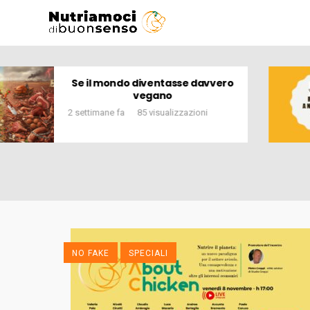
“La responsabilità condivisa tra
industria, GDO e comunicazione:
perché il consumatore vede solo
lo scaffale”
2 settimane fa
89 visualizzazioni
NO FAKE
SPECIALI