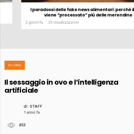
I paradossi delle fake news alimentari: perché il pollo
viene “processato” più delle merendine
2 giorni fa
23 visualizzazioni
NO FAKE
Il sessaggio in ovo e l’intelligenza
artificiale
di:
STAFF
1 anno fa
853