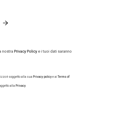
la nostra
Privacy Policy
e i tuoi dati saranno
ilizzo è soggetto alla sua
Privacy policy
e ai
Terms of
oggetto alla
Privacy.