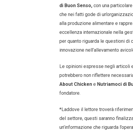
di Buon Senso,
con una particolare 
che nei fatti gode di un’organizzazi
alla produzione alimentare e rappr
eccellenza internazionale nella gest
per quanto riguarda le questioni di co
innovazione nell’allevamento avicol
Le opinioni espresse negli articoli 
potrebbero non riflettere necessari
About Chicken
e
Nutriamoci di B
fondatore.
*Laddove il lettore troverà riferime
del settore, questi saranno finalizz
un’informazione che riguarda l’opera