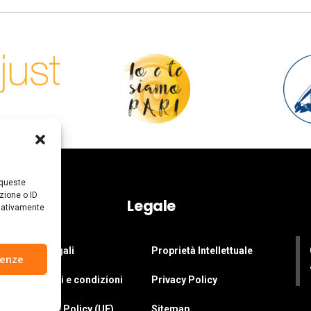
 queste
zione o ID
Legale
egativamente
Dati legali
Proprietà Intellettuale
renze
Termini e condizioni
Privacy Policy
Cookie Policy (UE)
Sitemap