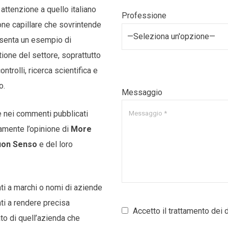
attenzione a quello italiano
Professione
one capillare che sovrintende
—Seleziona un'opzione—
esenta un esempio di
ione del settore, soprattutto
ntrolli, ricerca scientifica e
o.
Messaggio
e nei commenti pubblicati
amente l’opinione di
More
uon Senso
e del loro
nti a marchi o nomi di aziende
ati a rendere precisa
Accetto il trattamento dei d
to di quell’azienda che