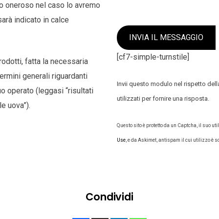
olo oneroso nel caso lo avremo
arà indicato in calce
INVIA IL MESSAGGIO
[cf7-simple-turnstile]
odotti, fatta la necessaria
ermini generali riguardanti
Invii questo modulo nel rispetto del
uo operato (leggasi “risultati
utilizzati per fornire una risposta.
e uova”).
Questo sito è protetto da un Captcha, il suo ut
Use
, e da Askimet, antispam il cui utilizzo è s
Condividi