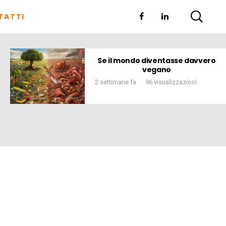
TATTI
 il mondo diventasse davvero
“La responsabilità co
vegano
comunicazione: perché
s
ttimane fa
96 visualizzazioni
2 settimane fa
100 visualizza