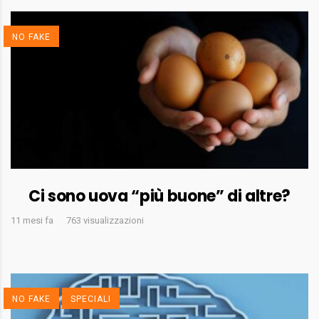
NO FAKE
Ci sono uova “più buone” di altre?
11 mesi fa
763 visualizzazioni
NO FAKE
SPECIALI