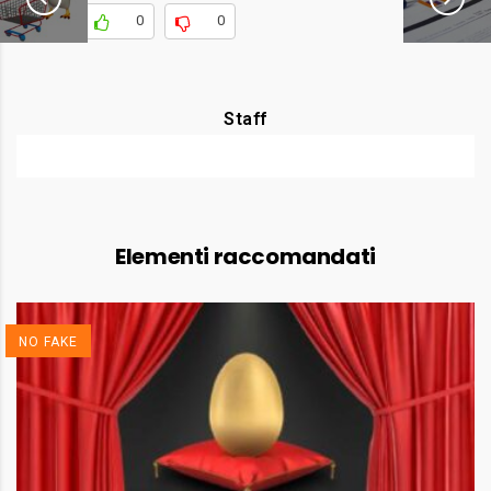
0
0
REAGISCI
Staff
Elementi raccomandati
NO FAKE