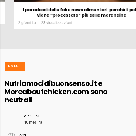
I paradossi delle fake news alimentari: perché il pollo
viene “processato” più delle merendine
2 giorni fa
23 visualizzazioni
NO FAKE
Nutriamocidibuonsenso.it e
Moreaboutchicken.com sono
neutrali
di:
STAFF
10 mesi fa
588