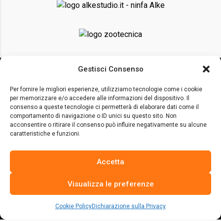
Gestisci Consenso
Per fornire le migliori esperienze, utilizziamo tecnologie come i cookie
per memorizzare e/o accedere alle informazioni del dispositivo. Il
consenso a queste tecnologie ci permetterà di elaborare dati come il
comportamento di navigazione o ID unici su questo sito. Non
acconsentire o ritirare il consenso può influire negativamente su alcune
La risposta italiana alle fake sul settore avicolo.
caratteristiche e funzioni.
Per vivere dobbiamo nutrirci e siamo sempre di più a doverlo
Accetta
fare.
Molti, ma non tutti, hanno anche il privilegio di poter scegliere
Visualizza le preferenze
come alimentarsi.
Cookie Policy
Dichiarazione sulla Privacy