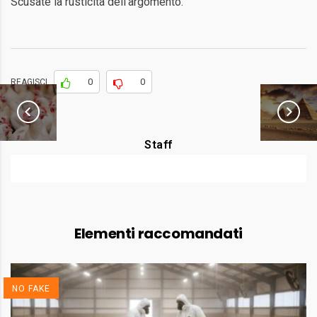
Scusate la rusticità dell’argomento.
0
0
REAGISCI
Staff
Elementi raccomandati
NO FAKE