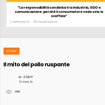
“La responsabilità condivisa tra industria, GDO e
comunicazione: perché il consumatore vede solo lo
scaffale”
2 settimane fa
89 visualizzazioni
NO FAKE
Il mito del pollo ruspante
di:
STAFF
12 mesi fa
936