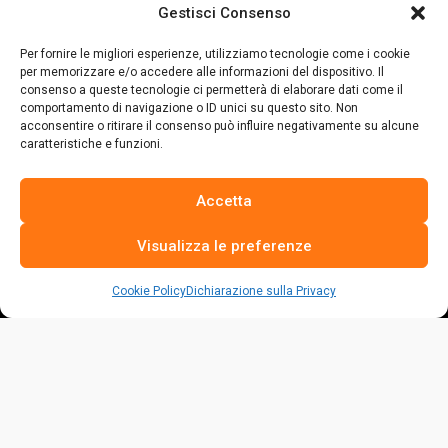
Gestisci Consenso
Per fornire le migliori esperienze, utilizziamo tecnologie come i cookie
per memorizzare e/o accedere alle informazioni del dispositivo. Il
consenso a queste tecnologie ci permetterà di elaborare dati come il
comportamento di navigazione o ID unici su questo sito. Non
acconsentire o ritirare il consenso può influire negativamente su alcune
caratteristiche e funzioni.
Accetta
Visualizza le preferenze
Cookie Policy
Dichiarazione sulla Privacy
La risposta italiana alle fake sul settore avicolo.
Per vivere dobbiamo nutrirci e siamo sempre di più a doverlo
fare.
Molti, ma non tutti, hanno anche il privilegio di poter scegliere