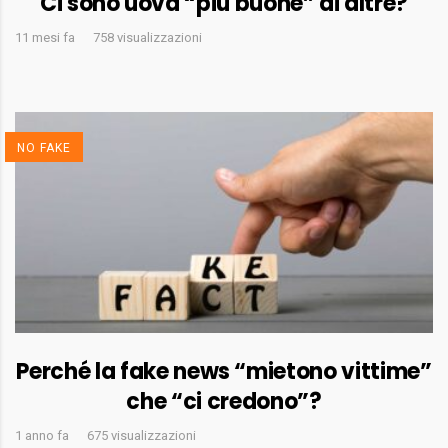
Ci sono uova “più buone” di altre?
11 mesi fa
758 visualizzazioni
NO FAKE
Perché la fake news “mietono vittime”
che “ci credono”?
1 anno fa
675 visualizzazioni