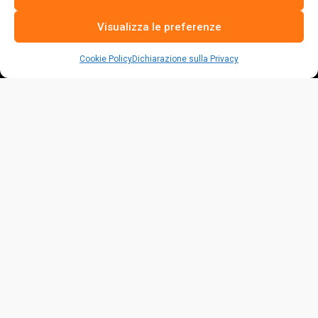
Visualizza le preferenze
Cookie Policy
Dichiarazione sulla Privacy
La risposta italiana alle fake sul settore avicolo.
Per vivere dobbiamo nutrirci e siamo sempre di più a doverlo
fare.
Molti, ma non tutti, hanno anche il privilegio di poter scegliere
come alimentarsi.
Legale
Dati legali
Proprietà Intellettuale
Termini e condizioni
Privacy Policy