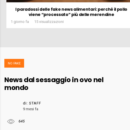
I paradossi delle fake news alimentari: perché il pollo
viene “processato” più delle merendine
1 giorno fa
15 visualizzazioni
NO FAKE
News dal sessaggio in ovo nel
mondo
di:
STAFF
9 mesi fa
645