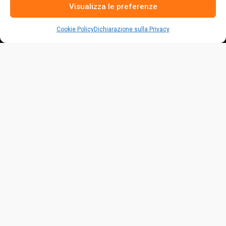
Visualizza le preferenze
Cookie Policy
Dichiarazione sulla Privacy
La risposta italiana alle fake sul settore avicolo.
Per vivere dobbiamo nutrirci e siamo sempre di più a doverlo
fare.
Molti, ma non tutti, hanno anche il privilegio di poter scegliere
come alimentarsi.
Legale
Dati legali
Proprietà Intellettuale
Termini e condizioni
Privacy Policy