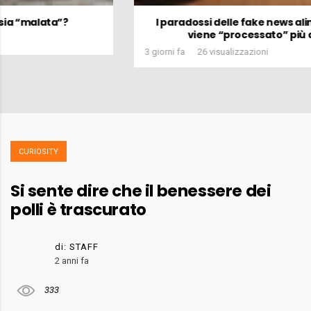
I paradossi delle fake news alimentari: perché il pollo
viene “processato” più delle merendine
3 giorni fa
26 visualizzazioni
CURIOSITY
Si sente dire che il benessere dei
polli è trascurato
di:
STAFF
2 anni fa
333