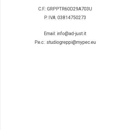
C.F.: GRPPTR60D29A703U
P. IVA: 03814750273
Email: info@ad-just.it
P.e.c.: studiogreppi@mypec.eu