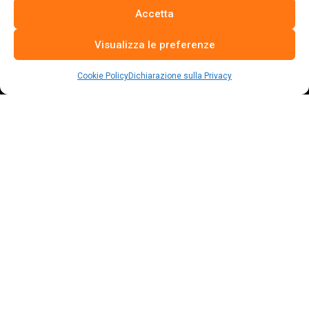
Accetta
Visualizza le preferenze
Cookie Policy
Dichiarazione sulla Privacy
La risposta italiana alle fake sul settore avicolo.
Per vivere dobbiamo nutrirci e siamo sempre di più a doverlo
fare.
Molti, ma non tutti, hanno anche il privilegio di poter scegliere
come alimentarsi.
Legale
Dati legali
Proprietà Intellettuale
Termini e condizioni
Privacy Policy