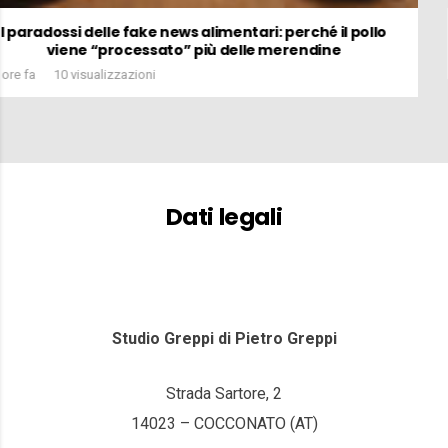
imentari: perché il pollo
Se il mondo diven
ù delle merendine
2 settimane fa
92 visualizzazion
Dati legali
Studio Greppi di Pietro Greppi
Strada Sartore, 2
14023 – COCCONATO (AT)